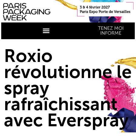
TENEZ MOI
INFORME
Roxio
révolutionne le
spray
rafraîchissant
avec Everspray