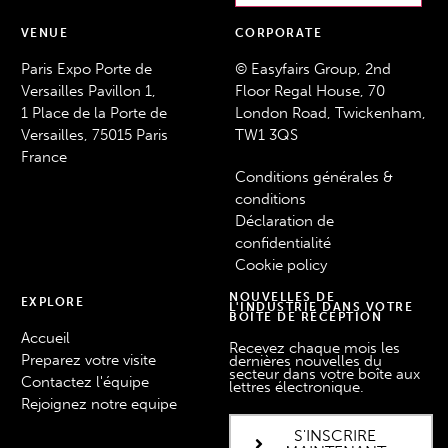
VENUE
CORPORATE
Paris Expo Porte de
© Easyfairs Group, 2nd
Versailles Pavillon 1,
Floor Regal House, 70
1 Place de la Porte de
London Road, Twickenham,
Versailles, 75015 Paris
TW1 3QS
France
Conditions générales &
conditions
Déclaration de
confidentialité
Cookie policy
NOUVELLES DE
EXPLORE
L'INDUSTRIE DANS VOTRE
BOÎTE DE RÉCEPTION
Accueil
Recevez chaque mois les
Preparez votre visite
dernières nouvelles du
secteur dans votre boîte aux
Contactez l'équipe
lettres électronique.
Rejoignez notre equipe
S'INSCRIRE