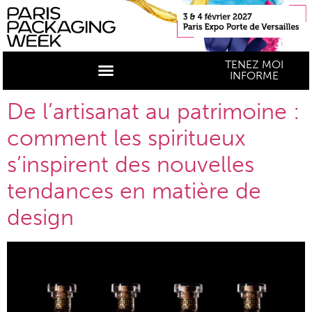
TENEZ MOI
INFORME
De l’artisanat au patrimoine :
comment les spiritueux
s’inspirent des nouvelles
tendances en matière de
design