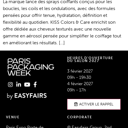
La marque lance des sprays coiffants conçus pour les
boucles, les coils et les ondulations, avec des formules
pensées pour offrir tenue, hydratation, définition et
flexibilité au quotidien. KISS Colors & Care enrichit son
offre dédiée aux cheveux texturés avec une nouvelle
gamme en aérosol pensée pour simplifier le coiffage tout
en améliorant les résultats. […]
HEURES D'OUVERTURE
DU SALON 2027
3 février 2027
09h - 19h30
4 février 2027
09h - 17h
ACTIVER LE RAPPEL
VENUE
CORPORATE
Paris Expo Porte de
© Easyfairs Group, 2nd