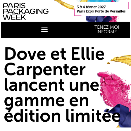
TENEZ MOI
INFORME
Dove et Ellie
Carpenter
lancent une
gamme en
édition limitée